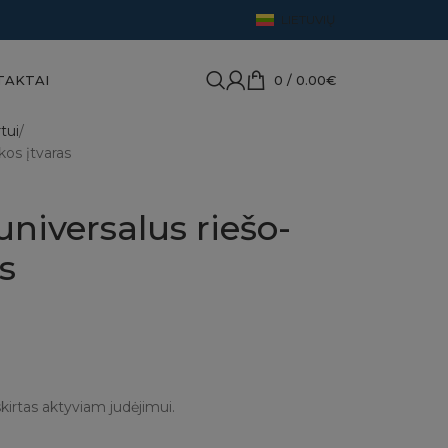
LIETUVIŲ
TAKTAI
0
/
0.00
€
tui
kos įtvaras
niversalus riešo-
s
kirtas aktyviam judėjimui.