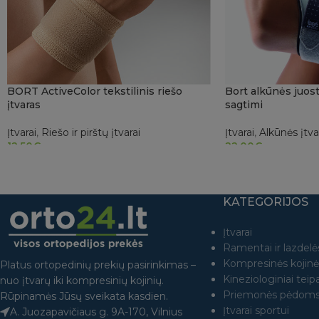
BORT ActiveColor tekstilinis riešo
Bort alkūnės juost
įtvaras
sagtimi
Įtvarai
,
Riešo ir pirštų įtvarai
Įtvarai
,
Alkūnės įtva
12.50
€
22.00
€
PASIRINKTI SAVYBES
PASIRINKTI SAVY
KATEGORIJOS
Įtvarai
Ramentai ir lazdelė
Kompresinės kojinė
Platus ortopedinių prekių pasirinkimas –
Kineziologiniai teipa
nuo įtvarų iki kompresinių kojinių.
Priemonės pėdom
Rūpinamės Jūsų sveikata kasdien.
Įtvarai sportui
A. Juozapavičiaus g. 9A-170, Vilnius