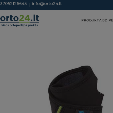
37052126645
info@orto24.lt
PRODUKTAI
3D P