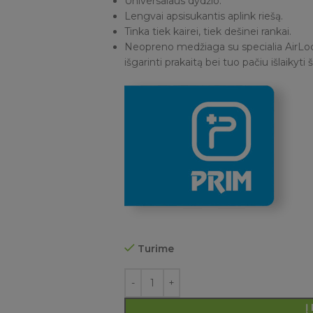
Universalaus dydžio.
Lengvai apsisukantis aplink riešą.
Tinka tiek kairei, tiek dešinei rankai.
Neopreno medžiaga su specialia AirLock
išgarinti prakaitą bei tuo pačiu išlaikyti 
Turime
Į