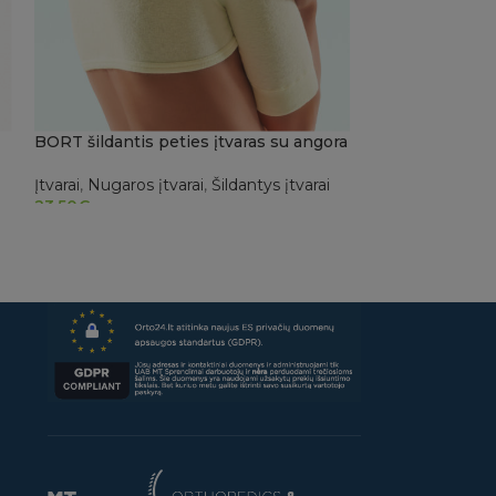
BORT šildantis peties įtvaras su angora
BORT Sportinis 
Įtvarai
,
Nugaros įtvarai
,
Šildantys įtvarai
Įtvarai
,
Čiurnos i
23.50
€
sportui
,
Čiurnos 
29.50
€
PASIRINKTI SAVYBES
PASIRINKTI S