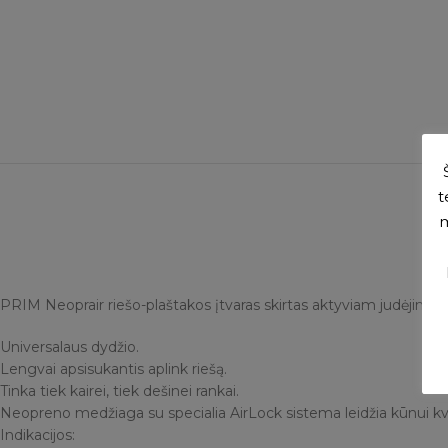
t
m
PRIM Neoprair riešo-plaštakos įtvaras skirtas aktyviam judėjimui.
Universalaus dydžio.
Lengvai apsisukantis aplink riešą.
Tinka tiek kairei, tiek dešinei rankai.
Neopreno medžiaga su specialia AirLock sistema leidžia kūnui kvėpu
Indikacijos: