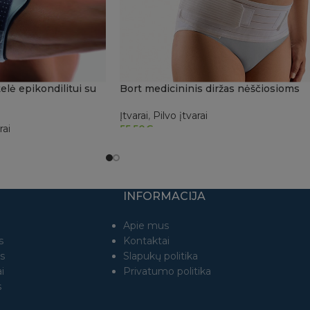
elė epikondilitui su
Bort medicininis diržas nėščiosioms
Įtvarai
,
Pilvo įtvarai
rai
55.50
€
PASIRINKTI SAVYBES
BES
INFORMACIJA
Apie mus
s
Kontaktai
s
Slapukų politika
i
Privatumo politika
s