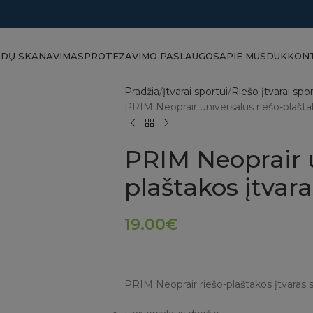
ĖDŲ SKANAVIMAS
PROTEZAVIMO PASLAUGOS
APIE MUS
DUK
KON
Pradžia
Įtvarai sportui
Riešo įtvarai spor
PRIM Neoprair universalus riešo-plašta
PRIM Neoprair u
plaštakos įtvara
19.00
€
PRIM Neoprair riešo-plaštakos įtvaras s