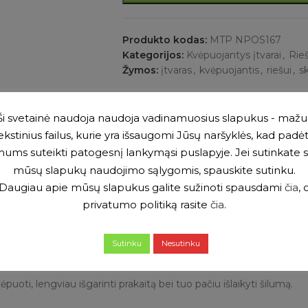
Produkto kodas:
MTP NPOS167
Kategorijos:
Kvėpuojantys įtvarai
,
Rieš
Žymos:
įtvaras
,
kvėpuojantis
,
riešui
,
s
Ši svetainė naudoja naudoja vadinamuosius slapukus - mažu
ekstinius failus, kurie yra išsaugomi Jūsų naršyklės, kad padė
APRAŠYMAS
ATSILIEPIMAI (0)
ums suteikti patogesnį lankymąsi puslapyje. Jei sutinkate 
mūsų slapukų naudojimo sąlygomis, spauskite sutinku.
Daugiau apie mūsų slapukus galite sužinoti spausdami
čia
, 
privatumo politiką rasite
čia
.
Sutinku
Nesutinku
oti, lengviau išgarinti prakaitą bei tuo pačiu išlaikyti šilumą.