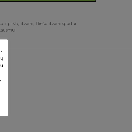
o ir pirštų įtvarai
,
Riešo įtvarai sportui
kausmui
s
tų
su
o