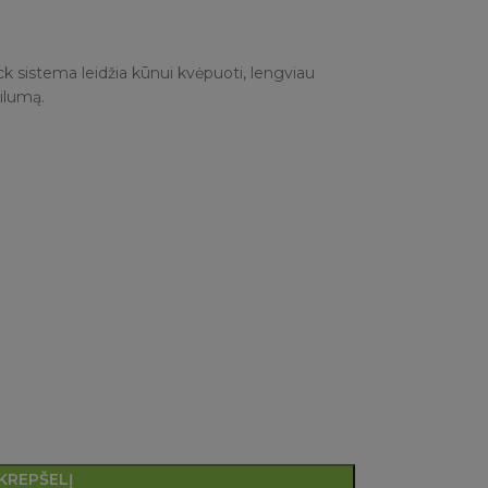
 sistema leidžia kūnui kvėpuoti, lengviau
šilumą.
 KREPŠELĮ