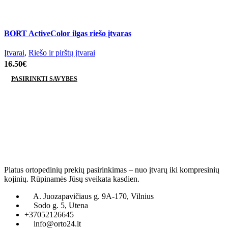
BORT ActiveColor ilgas riešo įtvaras
Įtvarai
,
Riešo ir pirštų įtvarai
16.50
€
PASIRINKTI SAVYBES
This
product
has
multiple
variants.
The
options
Platus ortopedinių prekių pasirinkimas – nuo įtvarų iki kompresinių
may
kojinių. Rūpinamės Jūsų sveikata kasdien.
be
chosen
A. Juozapavičiaus g. 9A-170, Vilnius
on
Sodo g. 5, Utena
+37052126645
the
info@orto24.lt
product