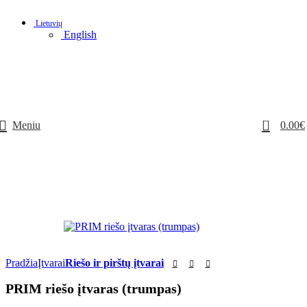
Lietuvių
English
0
Meniu
0.00
€
Pradžia
Įtvarai
Riešo ir pirštų įtvarai
PRIM riešo įtvaras (trumpas)