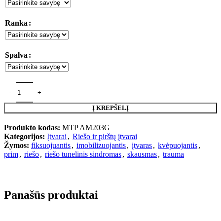
Ranka
Spalva
produkto kiekis: PRIM riešo įtvaras (trumpas)
Į KREPŠELĮ
Produkto kodas:
MTP AM203G
Kategorijos:
Įtvarai
,
Riešo ir pirštų įtvarai
Žymos:
fiksuojuantis
,
imobilizuojantis
,
įtvaras
,
kvėpuojantis
,
prim
,
riešo
,
riešo tunelinis sindromas
,
skausmas
,
trauma
Panašūs produktai