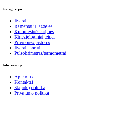
page
Kategorijos
Įtvarai
Ramentai ir lazdelės
Kompresinės kojinės
Kineziologiniai teipai
Priemonės pėdoms
Įtvarai sportui
Pulsoksimetras/termometrai
Informacija
Apie mus
Kontaktai
Slapukų politika
Privatumo politika