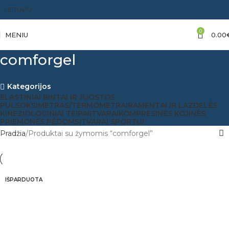
LIETUVIŲ
0
MENIU
0.00
comforgel
Kategorijos
ELASTINIAI BINTAI IR JUOSTOS
PULSOKSIMETRAS/TERMOMETRAI
RAMENTAI IR LAZDELĖS
KINEZIOLOGINIAI TEIPAI
ĮTVARAI
KOMPRESINĖS KOJINĖS
PRIEMONĖS PĖDOMS
ĮTVARAI SPORTUI
Pradžia
Produktai su žymomis “comforgel”
IŠPARDUOTA