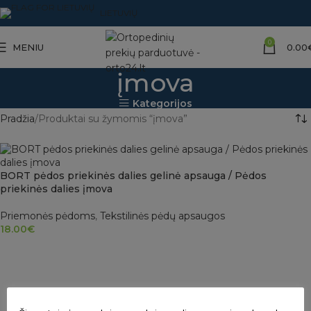
LIETUVIŲ
0
MENIU
0.00
įmova
Kategorijos
Pradžia
Produktai su žymomis “įmova”
BORT pėdos priekinės dalies gelinė apsauga / Pėdos
priekinės dalies įmova
Priemonės pėdoms
,
Tekstilinės pėdų apsaugos
18.00
€
PASIRINKTI SAVYBES