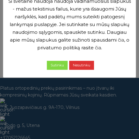
Ši svetainė naudoja naudoja vadinamuosius slapukus
- mažus tekstinius failus, kurie yra išsaugomi Jūsų
naršyklės, kad padėtų mums suteikti patogesnį
lankymąsi puslapyje. Jei sutinkate su mūsų slapukų
naudojimo sąlygomis, spauskite sutinku. Daugiau
apie mūsų slapukus galite sužinoti spausdami
čia
, o
privatumo politiką rasite
čia
.
Sutinku
Nesutinku
Platus ortopedinių prekių pasirinkimas – nuo įtvarų iki
kompresinių kojinių. Rūpinamės Jūsų sveikata kasdien.
A. Juozapavičiaus g. 9A-170, Vilnius
Sodo g. 5, Utena
+37052126645