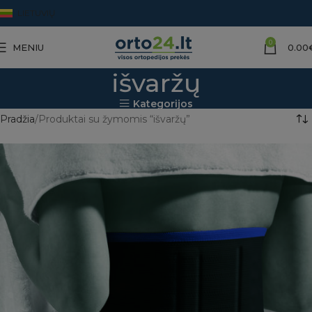
LIETUVIŲ
0
MENIU
0.00
išvaržų
Kategorijos
Pradžia
Produktai su žymomis “išvaržų”