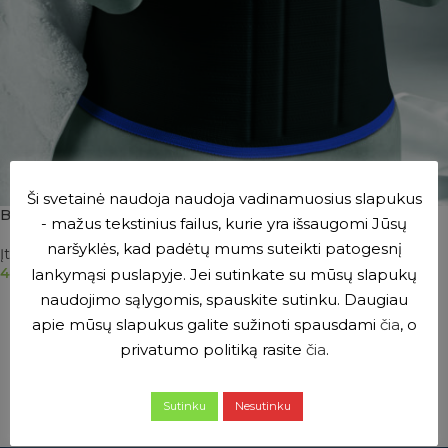
Ši svetainė naudoja naudoja vadinamuosius slapukus
BORT ActiveColor nugaros įtvaras
- mažus tekstinius failus, kurie yra išsaugomi Jūsų
naršyklės, kad padėtų mums suteikti patogesnį
Įtvarai
,
Nugaros įtvarai
40.00
€
lankymąsi puslapyje. Jei sutinkate su mūsų slapukų
naudojimo sąlygomis, spauskite sutinku. Daugiau
PASIRINKTI SAVYBES
apie mūsų slapukus galite sužinoti spausdami
čia
, o
privatumo politiką rasite
čia
.
Sutinku
Nesutinku