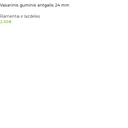
Vasarinis guminis antgalis 24 mm
Ramentai ir lazdelės
2.50
€
Į KREPŠELĮ