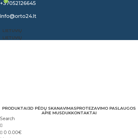
0
+37052126645
info@orto24.lt
LIETUVIŲ
LIETUVIŲ
PRODUKTAI
3D PĖDŲ SKANAVIMAS
PROTEZAVIMO PASLAUGOS
APIE MUS
DUK
KONTAKTAI
Search
0
0.00
€