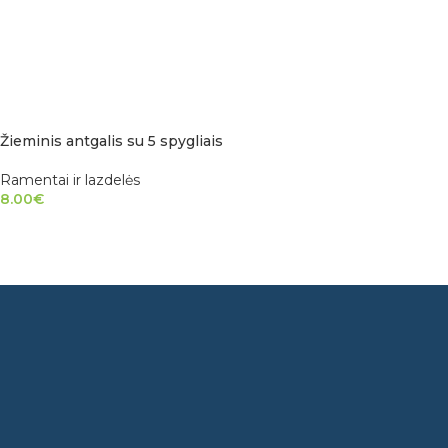
Žieminis antgalis su 5 spygliais
Ramentai ir lazdelės
8.00
€
Į KREPŠELĮ