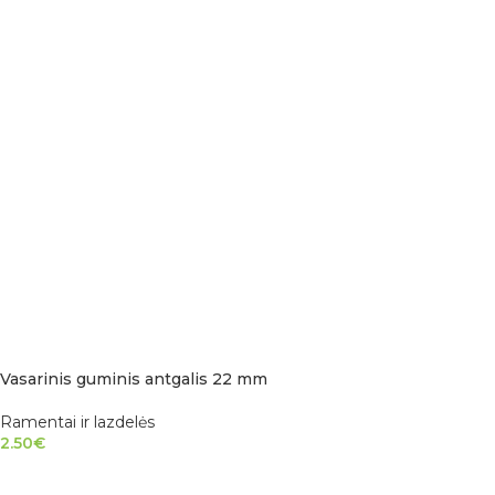
Vasarinis guminis antgalis 22 mm
Ramentai ir lazdelės
2.50
€
Į KREPŠELĮ