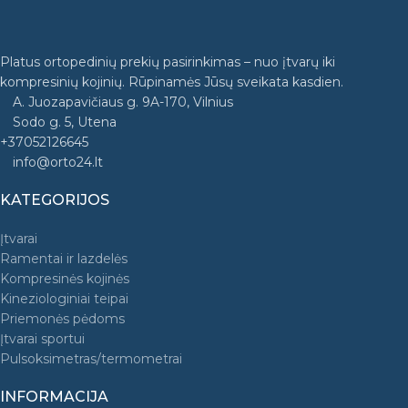
Platus ortopedinių prekių pasirinkimas – nuo įtvarų iki
kompresinių kojinių. Rūpinamės Jūsų sveikata kasdien.
A. Juozapavičiaus g. 9A-170, Vilnius
Sodo g. 5, Utena
+37052126645
info@orto24.lt
KATEGORIJOS
Įtvarai
Ramentai ir lazdelės
Kompresinės kojinės
Kineziologiniai teipai
Priemonės pėdoms
Įtvarai sportui
Pulsoksimetras/termometrai
INFORMACIJA