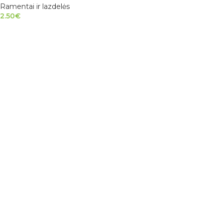
Ramentai ir lazdelės
2.50
€
Į KREPŠELĮ