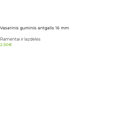
Vasarinis guminis antgalis 16 mm
Ramentai ir lazdelės
2.50
€
Į KREPŠELĮ