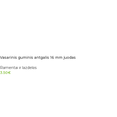
Vasarinis guminis antgalis 16 mm juodas
Ramentai ir lazdelės
3.50
€
Į KREPŠELĮ