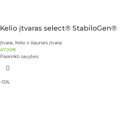
Kelio įtvaras select® StabiloGen®
Įtvarai
,
Kelio ir šlaunies įtvarai
47.00
€
Pasirinkti savybes
-15%