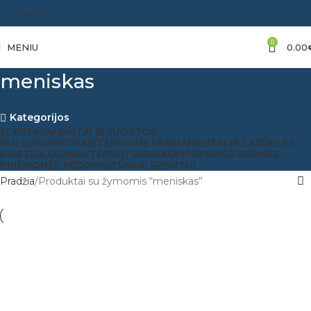
LIETUVIŲ
0
MENIU
0.00
meniskas
Kategorijos
ELASTINIAI BINTAI IR JUOSTOS
PULSOKSIMETRAS/TERMOMETRAI
RAMENTAI IR LAZDELĖS
KINEZIOLOGINIAI TEIPAI
ĮTVARAI
KOMPRESINĖS KOJINĖS
PRIEMONĖS PĖDOMS
ĮTVARAI SPORTUI
Pradžia
Produktai su žymomis “meniskas”