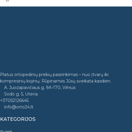
Platus ortopedinių prekių pasirinkimas – nuo įtvarų iki
kompresinių kojinių. Rūpinamės Jūsų sveikata kasdien.
A. Juozapavičiaus g. 9A-170, Vilnius
Sodo g. 5, Utena
+37052126645
info@orto24.lt
KATEGORIJOS
Įtvarai