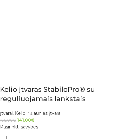
Kelio įtvaras StabiloPro® su
reguliuojamais lankstais
Įtvarai
,
Kelio ir šlaunies įtvarai
141.00
€
166.00
€
Pasirinkti savybes