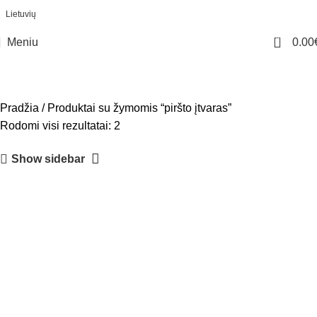
Lietuvių
0
Meniu
0.00
piršto įtvaras
Kategorijos
Pradžia
Produktai su žymomis “piršto įtvaras”
Rodomi visi rezultatai: 2
Show sidebar