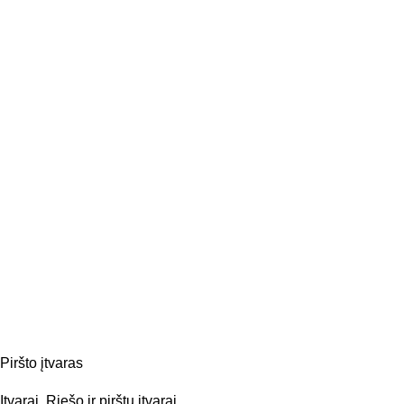
Piršto įtvaras
Įtvarai
,
Riešo ir pirštų įtvarai