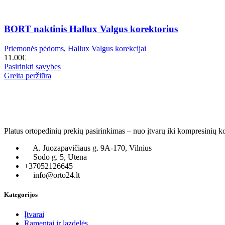
BORT naktinis Hallux Valgus korektorius
Priemonės pėdoms
,
Hallux Valgus korekcijai
11.00
€
This
Pasirinkti savybes
product
Greita peržiūra
has
multiple
variants.
The
options
may
Platus ortopedinių prekių pasirinkimas – nuo įtvarų iki kompresinių k
be
chosen
A. Juozapavičiaus g. 9A-170, Vilnius
on
Sodo g. 5, Utena
the
+37052126645
product
info@orto24.lt
page
Kategorijos
Įtvarai
Ramentai ir lazdelės