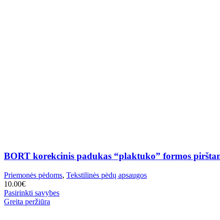
BORT korekcinis padukas “plaktuko” formos piršta
Priemonės pėdoms
,
Tekstilinės pėdų apsaugos
10.00
€
This
Pasirinkti savybes
product
Greita peržiūra
has
multiple