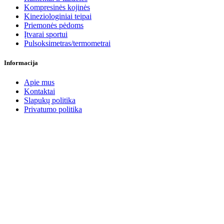
Kompresinės kojinės
Kineziologiniai teipai
Priemonės pėdoms
Įtvarai sportui
Pulsoksimetras/termometrai
Informacija
Apie mus
Kontaktai
Slapukų politika
Privatumo politika