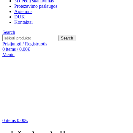
3D Pėdų skanavimas
Protezavimo paslaugos
Apie mus
DUK
Kontaktai
Search
Search
Prisijungti / Registruotis
0
items
/
0.00
€
Meniu
0
items
0.00
€