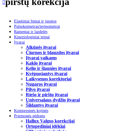
pirštų korekcija
Elastiniai bintai ir juostos
Pulsoksimetras/termometrai
Ramentai ir lazdelės
Kineziologiniai teipai
Įtvarai
Alkūnės įtvarai
Čiurnos ir blauzdos įtvarai
Įtvarai vaikams
Kaklo įtvarai
Kelio ir šlaunies įtvarai
Kvėpuojantys įtvarai
Laikysenos korektoriai
Nugaros įtvarai
Pilvo įtvarai
Riešo ir pirštų įtvarai
Universalaus dydžio įtvarai
Šildantys įtvarai
Kompresinės kojinės
Priemonės pėdoms
Hallux Valgus korekcijai
Ortopediniai įdėklai