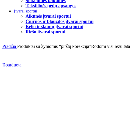
Silikoninės pakulnės
Tekstilinės pėdų apsaugos
Įtvarai sportui
Alkūnės įtvarai sportui
Čiurnos ir blauzdos įtvarai sportui
Kelio ir šlaunų įtvarai sportui
Riešo įtvarai sportui
Pradžia
Produktai su žymomis “pirštų korekcija”
Rodomi visi rezultata
Išparduota