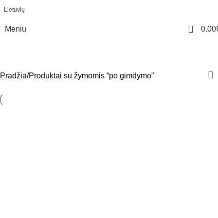
Lietuvių
0
Meniu
0.00
po gimdymo
Kategorijos
Pradžia
Produktai su žymomis “po gimdymo”