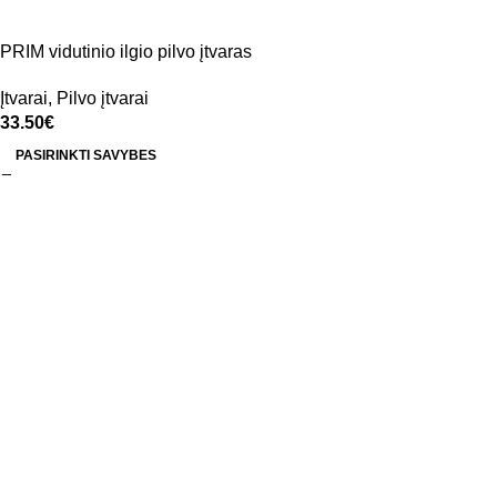
PRIM vidutinio ilgio pilvo įtvaras
Įtvarai
,
Pilvo įtvarai
33.50
€
PASIRINKTI SAVYBES
Platus ortopedinių prekių pasirinkimas – nuo įtvarų iki
kompresinių kojinių. Rūpinamės Jūsų sveikata kasdien.