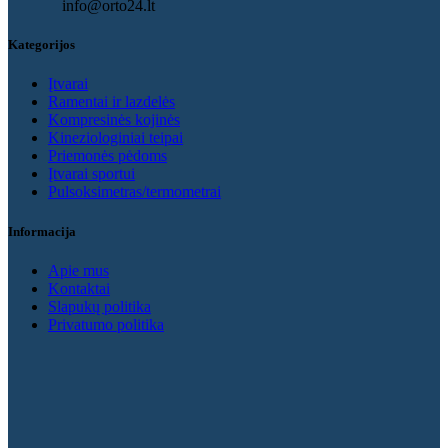
info@orto24.lt
the
product
Kategorijos
page
Įtvarai
Ramentai ir lazdelės
Kompresinės kojinės
Kineziologiniai teipai
Priemonės pėdoms
Įtvarai sportui
Pulsoksimetras/termometrai
Informacija
Apie mus
Kontaktai
Slapukų politika
Privatumo politika