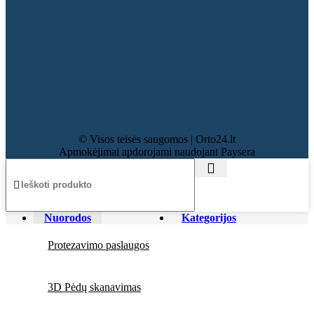
© Visos teisės saugomos | Orto24.lt
Apmokėjimai apdorojami naudojant Paysera
Nuorodos
Kategorijos
Protezavimo paslaugos
3D Pėdų skanavimas