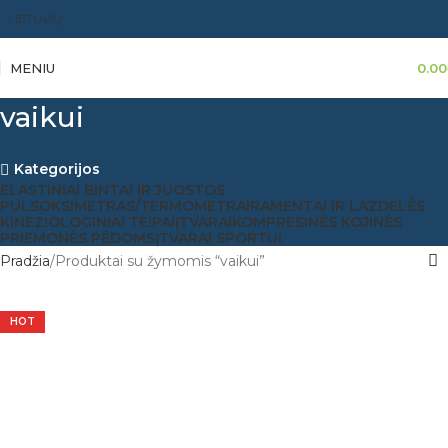
LIETUVIŲ
MENIU
0.00
vaikui
Kategorijos
ELASTINIAI BINTAI IR JUOSTOS
PULSOKSIMETRAS/TERMOMETRAI
RAMENTAI IR LAZDELĖS
KINEZIOLOGINIAI TEIPAI
ĮTVARAI
KOMPRESINĖS KOJINĖS
PRIEMONĖS PĖDOMS
ĮTVARAI SPORTUI
Pradžia
Produktai su žymomis “vaikui”
HOT