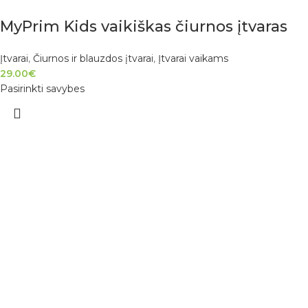
MyPrim Kids vaikiškas čiurnos įtvaras
Įtvarai
,
Čiurnos ir blauzdos įtvarai
,
Įtvarai vaikams
29.00
€
Pasirinkti savybes