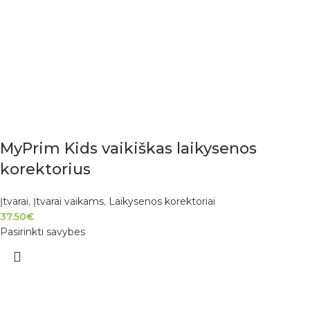
MyPrim Kids vaikiškas laikysenos
korektorius
Įtvarai
,
Įtvarai vaikams
,
Laikysenos korektoriai
37.50
€
Pasirinkti savybes