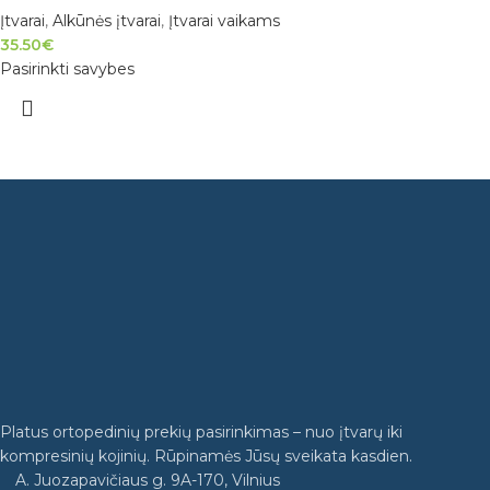
Įtvarai
,
Alkūnės įtvarai
,
Įtvarai vaikams
35.50
€
Pasirinkti savybes
Platus ortopedinių prekių pasirinkimas – nuo įtvarų iki
kompresinių kojinių. Rūpinamės Jūsų sveikata kasdien.
A. Juozapavičiaus g. 9A-170, Vilnius