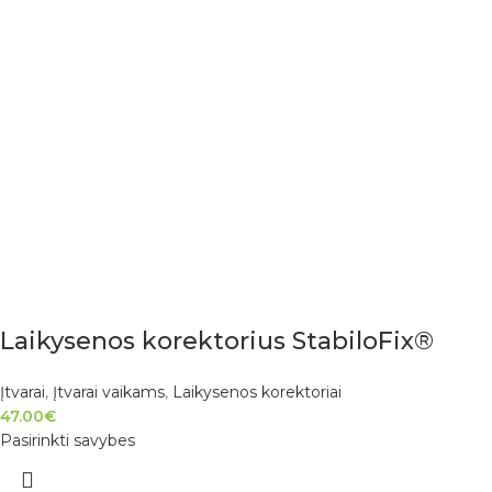
Laikysenos korektorius StabiloFix®
Įtvarai
,
Įtvarai vaikams
,
Laikysenos korektoriai
47.00
€
Pasirinkti savybes