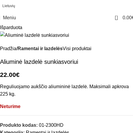
Lietuvių
0
Meniu
0.00
Išparduota
Pradžia
Ramentai ir lazdelės
Visi produktai
Aliuminė lazdelė sunkiasvoriui
22.00
€
Reguliuojamo aukščio aliumininė lazdelė. Maksimali apkrova
225 kg.
Neturime
Produkto kodas:
01-2300HD
Kategorija:
Ramentai ir lazdelės