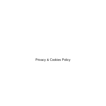
© Visos teisės saugomos | Orto24.lt
Apmokėjimai apdorojami naudojant Paysera
Privacy & Cookies Policy