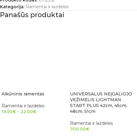
Produkto kodas:
01-2352
Kategorija:
Ramentai ir lazdelės
Panašūs produktai
Alkūninis ramentas
UNIVERSALUS NEĮGALIOJO
VEŽIMĖLIS LIGHTMAN
START PLUS 42cm, 45cm,
Ramentai ir lazdelės
48cm, 51cm
19.50
€
–
22.00
€
PASIRINKTI SAVYBES
Ramentai ir lazdelės
700.00
€