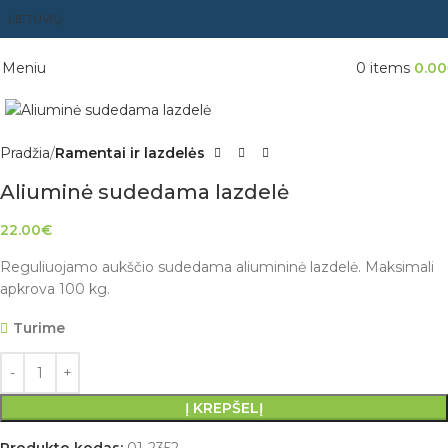
LIETUVIŲ
Meniu
0
items
0.00
Pradžia
Ramentai ir lazdelės
Aliuminė sudedama lazdelė
22.00
€
Reguliuojamo aukščio sudedama aliumininė lazdelė. Maksimali
apkrova 100 kg.
Turime
Į KREPŠELĮ