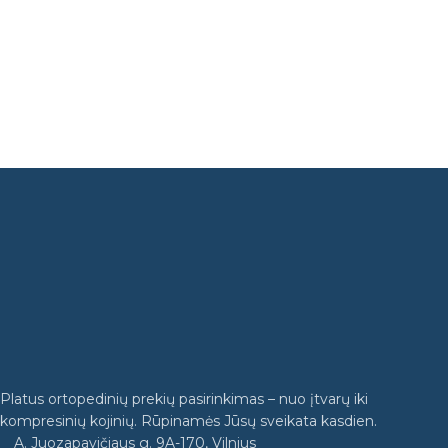
Platus ortopedinių prekių pasirinkimas – nuo įtvarų iki
kompresinių kojinių. Rūpinamės Jūsų sveikata kasdien.
A. Juozapavičiaus g. 9A-170, Vilnius