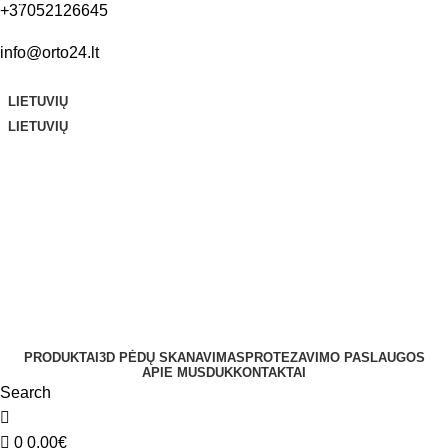
0
+37052126645
info@orto24.lt
LIETUVIŲ
LIETUVIŲ
PRODUKTAI
3D PĖDŲ SKANAVIMAS
PROTEZAVIMO PASLAUGOS
APIE MUS
DUK
KONTAKTAI
Search
0
0.00
€