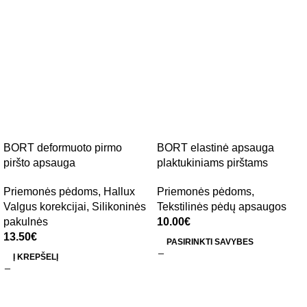
BORT deformuoto pirmo
BORT elastinė apsauga
piršto apsauga
plaktukiniams pirštams
Priemonės pėdoms
,
Hallux
Priemonės pėdoms
,
Valgus korekcijai
,
Silikoninės
Tekstilinės pėdų apsaugos
pakulnės
10.00
€
13.50
€
PASIRINKTI SAVYBES
Į KREPŠELĮ