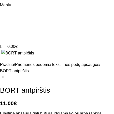
Meniu
0.00
€
Pradžia
Priemonės pėdoms
Tekstilinės pėdų apsaugos
BORT antpirštis
BORT antpirštis
11.00
€
Elastinė apsauga gali būti naudojama kojos arba rankos