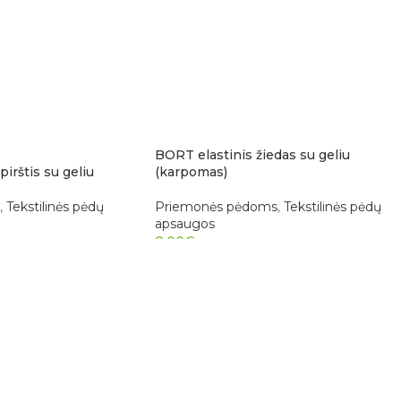
BORT elastinis žiedas su geliu
irštis su geliu
(karpomas)
,
Tekstilinės pėdų
Priemonės pėdoms
,
Tekstilinės pėdų
apsaugos
8.00
€
ES
PASIRINKTI SAVYBES