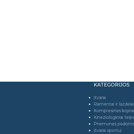
KATEGORIJOS
Įtvarai
Ramentai ir lazdelė
Kompresinės kojinė
Kineziologiniai teipa
Priemonės pėdom
Įtvarai sportui