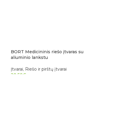
BORT Medicininis riešo įtvaras su
aliuminio lankstu
Įtvarai
,
Riešo ir pirštų įtvarai
20.50
€
PASIRINKTI SAVYBES