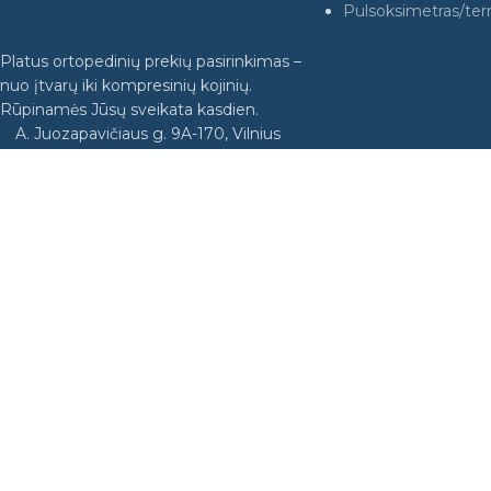
Pulsoksimetras/te
Platus ortopedinių prekių pasirinkimas –
nuo įtvarų iki kompresinių kojinių.
Rūpinamės Jūsų sveikata kasdien.
A. Juozapavičiaus g. 9A-170, Vilnius
Sodo g. 5, Utena
+37052126645
info@orto24.lt