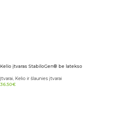
Kelio įtvaras StabiloGen® be latekso
Įtvarai
,
Kelio ir šlaunies įtvarai
36.50
€
PASIRINKTI SAVYBES