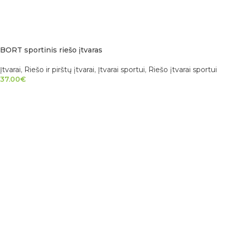
BORT sportinis riešo įtvaras
Įtvarai
,
Riešo ir pirštų įtvarai
,
Įtvarai sportui
,
Riešo įtvarai sportui
37.00
€
PASIRINKTI SAVYBES