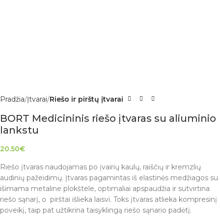
Pradžia
Įtvarai
Riešo ir pirštų įtvarai
BORT Medicininis riešo įtvaras su aliuminio
lankstu
20.50
€
Riešo įtvaras naudojamas po įvairių kaulų, raiščių ir kremzlių
audinių pažeidimų. Įtvaras pagamintas iš elastinės medžiagos su
išimama metaline plokštele, optimaliai apspaudžia ir sutvirtina
riešo sąnarį, o pirštai išlieka laisvi. Toks įtvaras atlieka kompresinį
poveikį, taip pat užtikrina taisyklingą riešo sąnario padėtį.