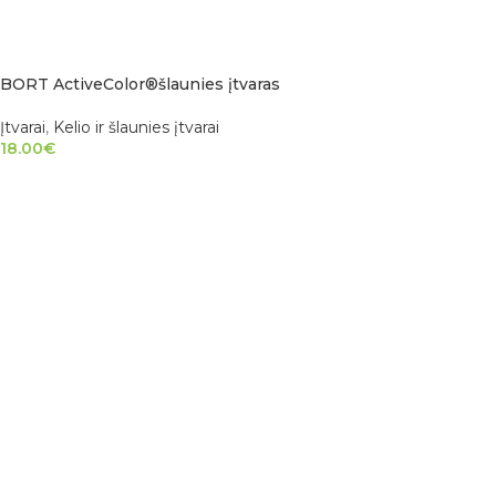
BORT ActiveColor®šlaunies įtvaras
Įtvarai
,
Kelio ir šlaunies įtvarai
18.00
€
PASIRINKTI SAVYBES