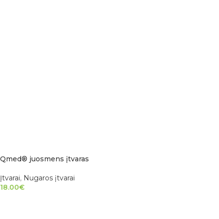
Qmed® juosmens įtvaras
Įtvarai
,
Nugaros įtvarai
18.00
€
PASIRINKTI SAVYBES