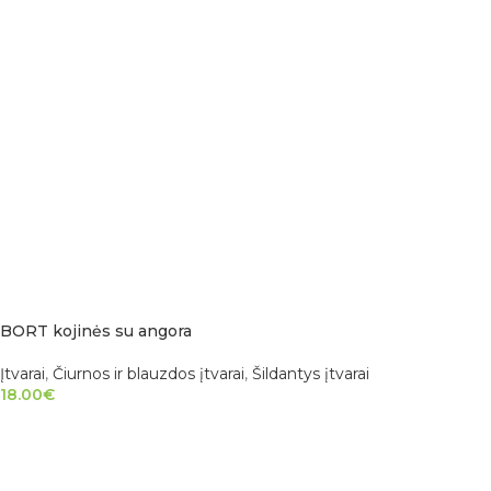
BORT kojinės su angora
Įtvarai
,
Čiurnos ir blauzdos įtvarai
,
Šildantys įtvarai
18.00
€
PASIRINKTI SAVYBES