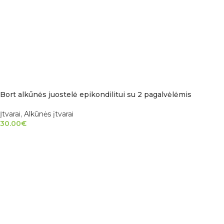
Bort alkūnės juostelė epikondilitui su 2 pagalvėlėmis
Įtvarai
,
Alkūnės įtvarai
30.00
€
PASIRINKTI SAVYBES