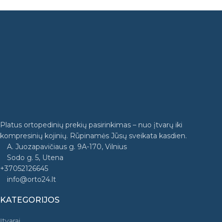
Platus ortopedinių prekių pasirinkimas – nuo įtvarų iki
kompresinių kojinių. Rūpinamės Jūsų sveikata kasdien.
A. Juozapavičiaus g. 9A-170, Vilnius
Sodo g. 5, Utena
+37052126645
info@orto24.lt
KATEGORIJOS
Įtvarai