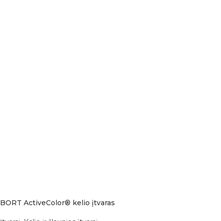
BORT ActiveColor® kelio įtvaras