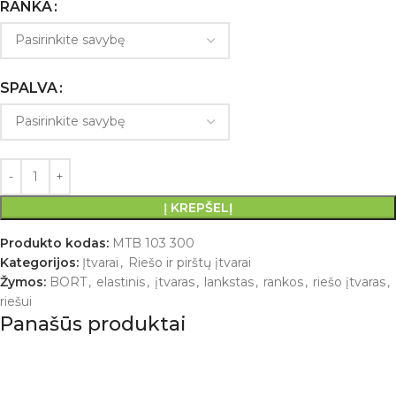
RANKA
SPALVA
Į KREPŠELĮ
Produkto kodas:
MTB 103 300
Kategorijos:
Įtvarai
,
Riešo ir pirštų įtvarai
Žymos:
BORT
,
elastinis
,
įtvaras
,
lankstas
,
rankos
,
riešo įtvaras
,
riešui
Panašūs produktai