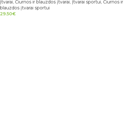
Įtvarai
,
Čiurnos ir blauzdos įtvarai
,
Įtvarai sportui
,
Čiurnos ir
blauzdos įtvarai sportui
29.50
€
PASIRINKTI SAVYBES