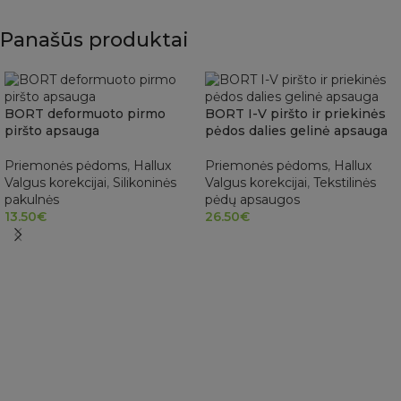
Panašūs produktai
BORT deformuoto pirmo
BORT I-V piršto ir priekinės
piršto apsauga
pėdos dalies gelinė apsauga
Priemonės pėdoms
,
Hallux
Priemonės pėdoms
,
Hallux
Valgus korekcijai
,
Silikoninės
Valgus korekcijai
,
Tekstilinės
pakulnės
pėdų apsaugos
13.50
€
26.50
€
Į KREPŠELĮ
PASIRINKTI SAVYBES