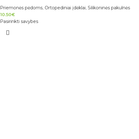
Priemonės pėdoms
,
Ortopediniai įdėklai
,
Silikoninės pakulnės
10.50
€
Pasirinkti savybes