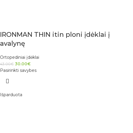
IRONMAN THIN itin ploni įdėklai į
avalynę
Ortopediniai įdėklai
30.00
€
43.00
€
Pasirinkti savybes
Išparduota