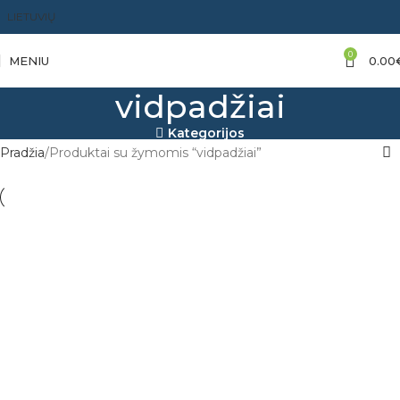
LIETUVIŲ
0
MENIU
0.00
vidpadžiai
Kategorijos
Pradžia
Produktai su žymomis “vidpadžiai”