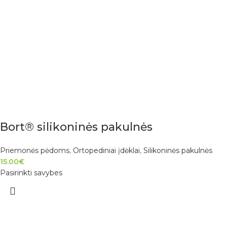
Bort® silikoninės pakulnės
Priemonės pėdoms
,
Ortopediniai įdėklai
,
Silikoninės pakulnės
15.00
€
Pasirinkti savybes