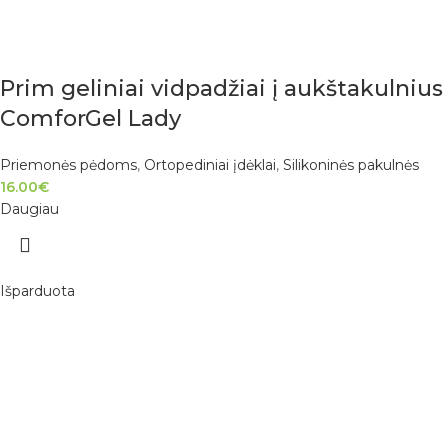
Prim geliniai vidpadžiai į aukštakulnius
ComforGel Lady
Priemonės pėdoms
,
Ortopediniai įdėklai
,
Silikoninės pakulnės
16.00
€
Daugiau
Išparduota