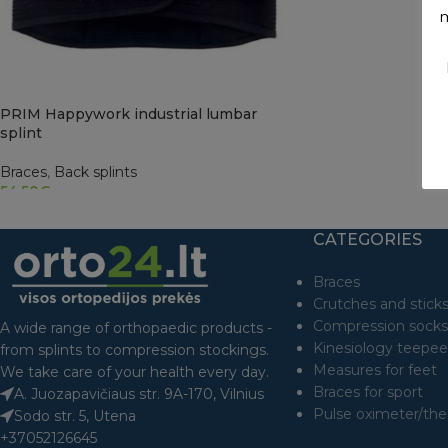
m
PRIM Happywork industrial lumbar
splint
Braces
,
Back splints
54.50
€
SELECT OPTIONS
CATEGORIES
Braces
Crutches and stick
Compression socks
A wide range of orthopaedic products -
Kinesiology teepee
from splints to compression stockings.
Measures for feet
We take care of your health every day.
Braces for sport
A. Juozapavičiaus str. 9A-170, Vilnius
Pulse oximeter/th
Sodo str. 5, Utena
+37052126645