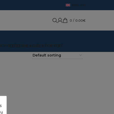
ENGLISH
0
/
0.00
€
OGY TEEPEES
MEASURES FOR FEET
s
tų