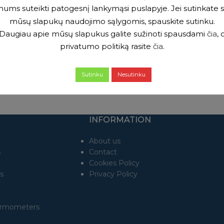
ums suteikti patogesnį lankymąsi puslapyje. Jei sutinkate 
mūsų slapukų naudojimo sąlygomis, spauskite sutinku.
Daugiau apie mūsų slapukus galite sužinoti spausdami
čia
, 
privatumo politiką rasite
čia
.
Sutinku
Nesutinku
INFORMATION
About us
s
Contact
Cookies Policy
s
Privacy Policy
ermometers