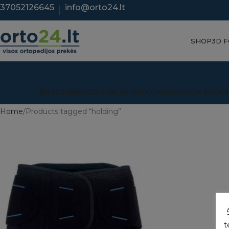
37052126645
info@orto24.lt
SHOP
3D 
BRACES
BRACES FOR SPORT
COMPRESSION SOCKS
Home
Products tagged “holding”
t