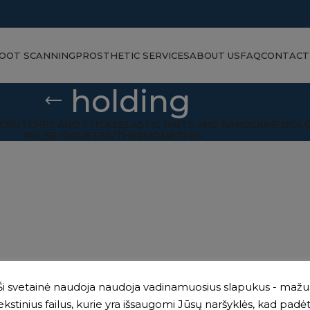
FOOT SCANNING
PROSTHETIC SERVICES
ABOUT US
FAQ
CONTACT
holding
CRUTCHES AND STICKS
ELASTIC BINTS AND BANDS
KINESIOL
PULSE OXIMETER/THERMOMETERS
Ši svetainė naudoja naudoja vadinamuosius slapukus - mažu
ekstinius failus, kurie yra išsaugomi Jūsų naršyklės, kad padė