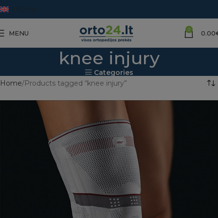
ENGLISH
0
MENU
0.00
knee injury
Categories
Home
Products tagged “knee injury”