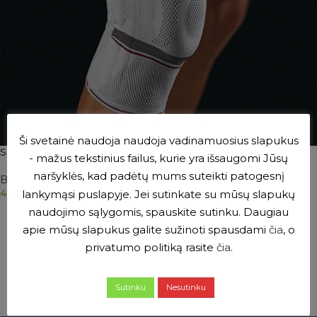
Ši svetainė naudoja naudoja vadinamuosius slapukus
Select® StabiloGen® knee splint
- mažus tekstinius failus, kurie yra išsaugomi Jūsų
naršyklės, kad padėtų mums suteikti patogesnį
Braces
,
Knee and thigh splints
47.00
€
lankymąsi puslapyje. Jei sutinkate su mūsų slapukų
naudojimo sąlygomis, spauskite sutinku. Daugiau
SELECT OPTIONS
apie mūsų slapukus galite sužinoti spausdami
čia
, o
privatumo politiką rasite
čia
.
Sutinku
Nesutinku