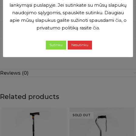
lankymąsi puslapyje. Jei sutinkate su mūsų slapukų
naudojimo sąlygomis, spauskite sutinku. Daugiau
Weight, kg
0.35
apie mūsų slapukus galite sužinoti spausdami
čia
, o
privatumo politiką rasite
čia
.
Overall height, cm
74,5-97,5
Height adjustment positions
10
Sutinku
Nesutinku
Reviews (0)
Related products
SOLD OUT