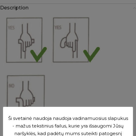
Description
Ši svetainė naudoja naudoja vadinamuosius slapukus
- mažus tekstinius failus, kurie yra išsaugomi Jūsų
naršyklės, kad padėtų mums suteikti patogesnį
Maximum load, kg
100