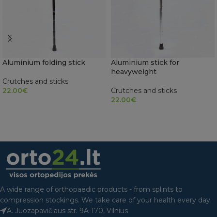
Aluminium folding stick
Aluminium stick for
heavyweight
Crutches and sticks
22.00
€
Crutches and sticks
22.00
€
ADD TO CART
READ MORE
A wide range of orthopaedic products - from splints to
compression stockings. We take care of your health every day.
A. Juozapavičiaus str. 9A-170, Vilnius